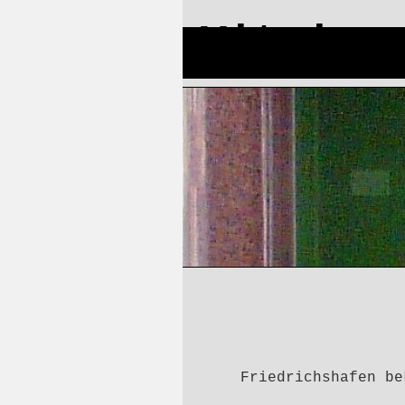
Vitrine
St
Friedrichshafen be