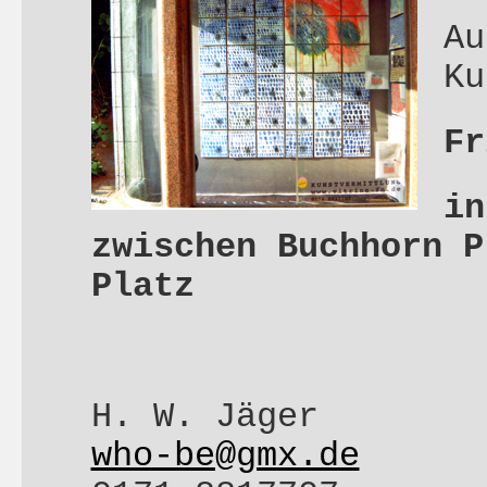
Au
Ku
Fr
in
zwischen Buchhorn P
Platz
H. W. Jäger
who-be@gmx.de