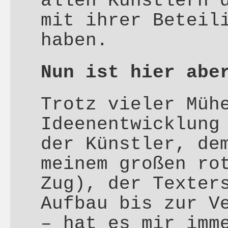
allen Künstlern 
mit ihrer Beteil
haben.
Nun ist hier abe
Trotz vieler Müh
Ideenentwicklung
der Künstler, de
meinem großen ro
Zug), der Texter
Aufbau bis zur V
– hat es mir imm