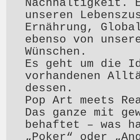
Nachhaltigkeit. 
unseren Lebenszu
Ernährung, Globa
ebenso von unser
Wünschen.
Es geht um die I
vorhandenen Allt
dessen.
Pop Art meets Re
Das ganze mit ge
behaftet – was h
„Poker“ oder „An