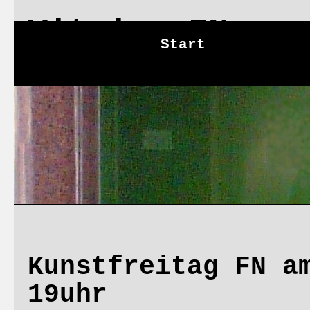
Vitrine FN
Start
Di
Vitrin
Kunstfreitag FN a
19uhr