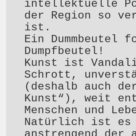
intellektuelle P
der Region so ve
ist.
Ein Dummbeutel f
Dumpfbeutel!
Kunst ist Vandal
Schrott, unverst
(deshalb auch de
Kunst“), weit en
Menschen und Leb
Natürlich ist es
anstrengend der 