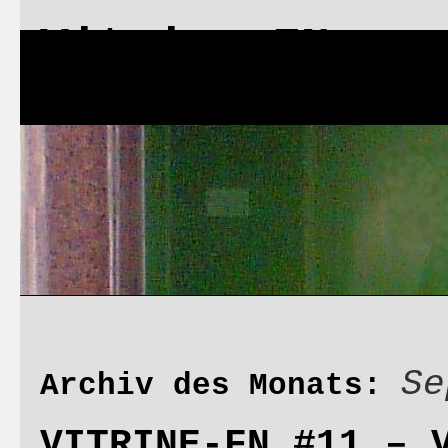
Vitrine FN
Start
Di
Vitrin
Se
Archiv des Monats:
VITRINE-FN #11 – 