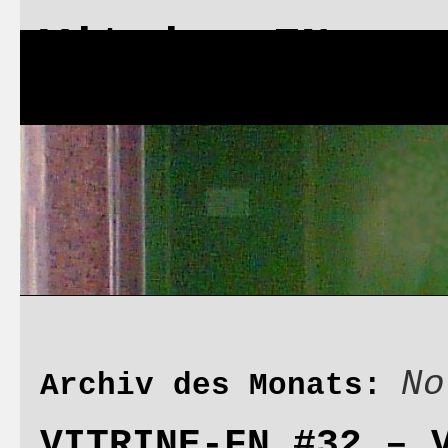
Vitrine FN
Start
Di
Vitrin
No
Archiv des Monats:
VITRINE-FN #32 – 