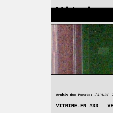
Vitrine
St
Januar 
Archiv des Monats:
VITRINE-FN #33 – V