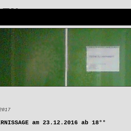
 FN
art
Die Vitrine
Impressum/Kont
2017
ERNISSAGE am 23.12.2016 ab 18°°