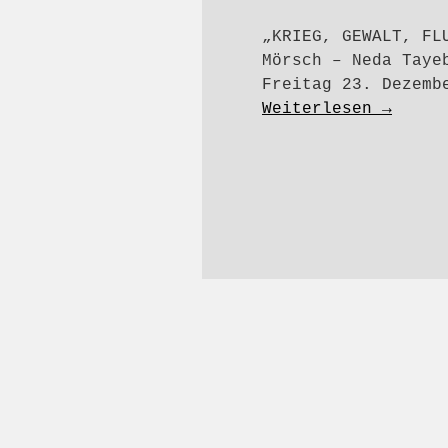
„KRIEG, GEWALT, FL
Mörsch – Neda Taye
Freitag 23. Dezemb
Weiterlesen
→