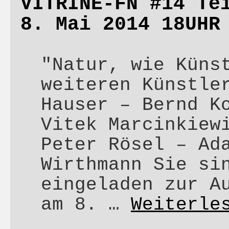
VITRINE-FN #14 Te
8. Mai 2014 18UHR
"Natur, wie Küns
weiteren Künstle
Hauser – Bernd K
Vitek Marcinkiew
Peter Rösel – Ad
Wirthmann Sie si
eingeladen zur A
am 8. …
Weiterle