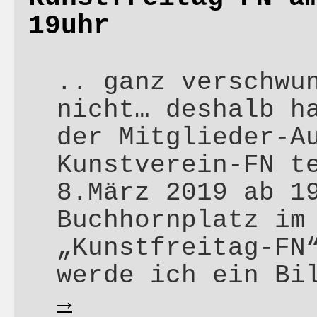
19uhr
.. ganz verschwu
nicht… deshalb h
der Mitglieder-A
Kunstverein-FN t
8.März 2019 ab 1
Buchhornplatz im
„Kunstfreitag-FN
werde ich ein Bi
→