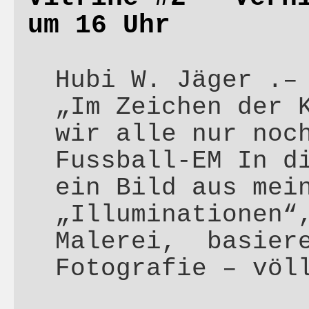
um 16 Uhr
Hubi W. Jäger .–
„Im Zeichen der 
wir alle nur noc
Fussball-EM In d
ein Bild aus mei
„Illuminationen“
Malerei, basiere
Fotografie – vö