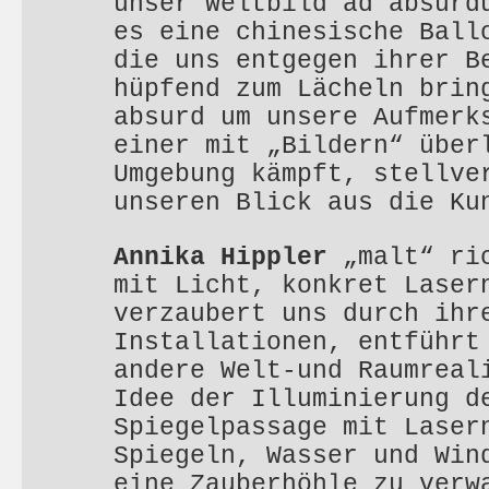
unser Weltbild ad absurd
es eine chinesische Ball
die uns entgegen ihrer B
hüpfend zum Lächeln brin
absurd um unsere Aufmerk
einer mit „Bildern“ über
Umgebung kämpft, stellve
unseren Blick aus die Ku
Annika Hippler
„malt“ ric
mit Licht, konkret Laser
verzaubert uns durch ihr
Installationen, entführt
andere Welt-und Raumreal
Idee der Illuminierung d
Spiegelpassage mit Laser
Spiegeln, Wasser und Win
eine Zauberhöhle zu verw