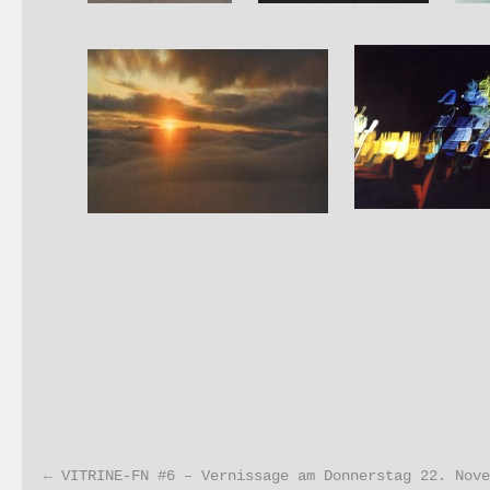
←
VITRINE-FN #6 – Vernissage am Donnerstag 22. Nove