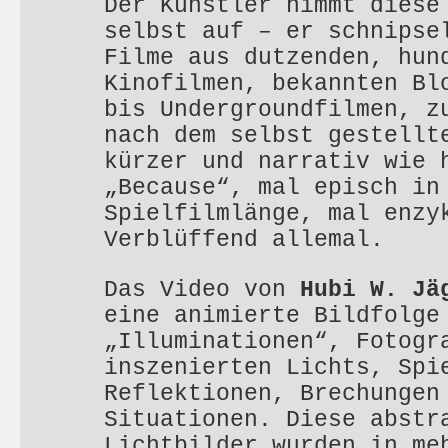
Der Künstler nimmt diese
selbst auf – er schnipse
Filme aus dutzenden, hun
Kinofilmen, bekannten Bl
bis Undergroundfilmen, z
nach dem selbst gestellt
kürzer und narrativ wie 
„Because“, mal episch in
Spielfilmlänge, mal enzy
Verblüffend allemal.
Das Video von
Hubi W. Jä
eine animierte Bildfolge
„Illuminationen“, Fotogr
inszenierten Lichts, Spi
Reflektionen, Brechungen
Situationen. Diese abstr
Lichtbilder wurden in me