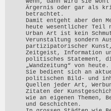
Wenn, dann wird sie wohl
Ärgernis oder gar als kr
betrachtet.
Damit entgeht aber den M
heute wesentlicher Teil 
Urban Art ist kein Schmu
Verunstaltung sondern Au
partizipatorischer Kunst
Zeitgeist, Information u
politisches Statement, d
„Wandzeitung“ von heute
Sie bedient sich an aktu
politischen Bild- und in
Quellen jeder Art, Werbu
Zitaten der Kunstgeschic
wie an eigenen Themen, B
und Geschichten.
In grossen Städten wie B