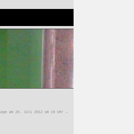
akt
sage am 20. Juli 2012 um 19 Uhr
→