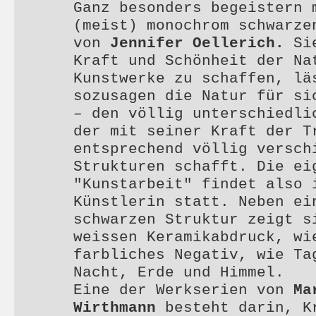
Ganz besonders begeistern 
(meist) monochrom schwarze
von
Jennifer Oellerich.
Si
Kraft und Schönheit der Na
Kunstwerke zu schaffen, lä
sozusagen die Natur für si
– den völlig unterschiedli
der mit seiner Kraft der T
entsprechend völlig versch
Strukturen schafft. Die ei
"Kunstarbeit" findet also 
Künstlerin statt. Neben ei
schwarzen Struktur zeigt s
weissen Keramikabdruck, wi
farbliches Negativ, wie Ta
Nacht, Erde und Himmel.
Eine der Werkserien von
Ma
Wirthmann
besteht darin, K